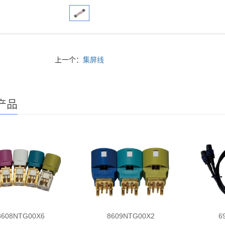
上一个：
集屏线
产品
8608NTG00X6
8609NTG00X2
6